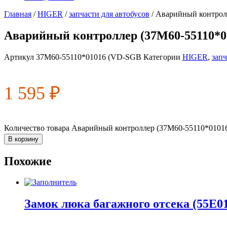
Главная
/
HIGER
/
запчасти для автобусов
/ Аварийный контрол
Аварийный контроллер (37M60-55110*01
Артикул
37M60-55110*01016 (VD-SGB
Категории
HIGER
,
запч
1 595
₽
Количество товара Аварийный контроллер (37M60-55110*01016
В корзину
Похожие
Замок люка багажного отсека (55E01-