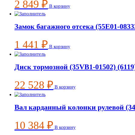
2 849
₽
В корзину
Замок багажного отсека (55E01-08333
1 441
₽
В корзину
Диск тормозной (35VB1-01502) (6119
22 528
₽
В корзину
Вал карданный колонки рулевой (34U
10 384
₽
В корзину